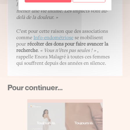
l’infertilité, les douleurs et l’impossibilité de
Vous pouvez les accepter ou
mener une vie intime. Les impacts vont au-
non, ou vous y opposer
delà de la douleur. »
lorsque l’intérêt légitime est
utilisé, en paramétrant vos
C’est pour cette raison que des associations
comme
Info-endométriose
se mobilisent
choix. Vous pouvez changer
pour
récolter des dons pour faire avancer la
d’avis ou retirer votre
recherche
.
« Vous n’êtes pas seules ! »
,
consentement à tout
rappelle Enora Malagré à toutes ces femmes
moment via notre politique
qui souffrent depuis des années en silence.
de vie privée.
Pour continuer...