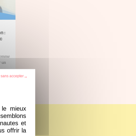
n :
ec
 femme
r un
 sans accepter
+
 le mieux
ssemblons
?
rnautes et
 offrir la