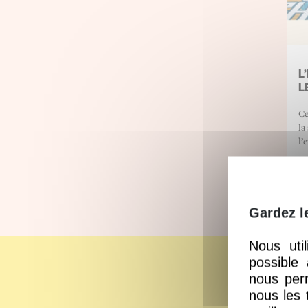
L
L
Ce
la
l’
En
Gardez l
Nous uti
possible
V
nous perm
nous les 