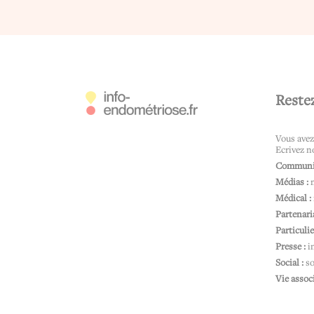
Reste
Vous avez
Ecrivez n
Communic
Médias :
Médical :
Partenaria
Particulie
Presse :
i
Social :
s
Vie assoc