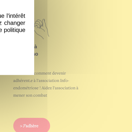
 l’intérêt
ez changer
 politique
Adhérer à
notre asso
Découvrez comment devenir
adhérent.e à l'association Info-
endométriose ! Aidez l'association à
mener son combat
> J’adhère