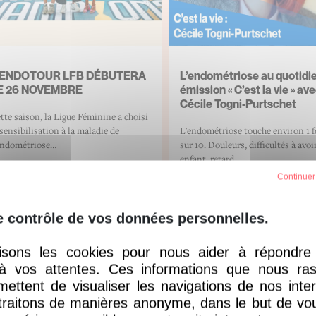
’ENDOTOUR LFB DÉBUTERA
L’endométriose au quotidie
E 26 NOVEMBRE
émission « C’est la vie » av
Cécile Togni-Purtschet
tte saison, la Ligue Féminine a choisi
 sensibilisation à la maladie de
L’endométriose touche environ 1
endométriose…
sur 10. Douleurs, difficultés à avoi
enfant, retard…
Continuer
+
 voir plus
En voir plus
e contrôle de vos données personnelles.
lisons les cookies pour nous aider à répondre
 à vos attentes. Ces informations que nous ra
ous souhaitez
nous aider
ettent de visualiser les navigations de nos inte
traitons de manières anonyme, dans le but de vous