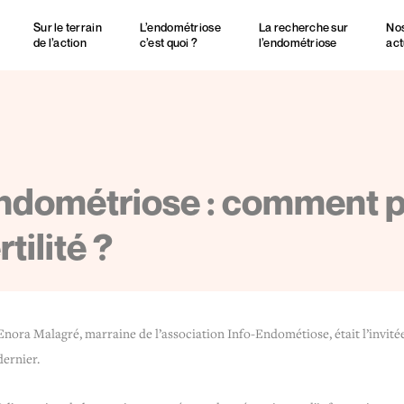
Sur le terrain
L’endométriose
La recherche sur
No
de l’action
c’est quoi ?
l’endométriose
act
ndométriose : comment p
rtilité ?
Enora Malagré, marraine de l’association Info-Endométiose, était l’invitée 
dernier.