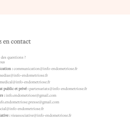
z en contact
 des questions ?
ous
ation :
communication@info-endometriose.fr
medias@info-endometriose.fr
medical@info-endometriose.fr
t public et privé :
partenariats@info-endometriose.fr
rs :
info.endometriose@gmail.com
nfo.endometriose.presse@gmail.com
ocial@info-endometriose.fr
iative :
vieassociative@info-endometriose.fr