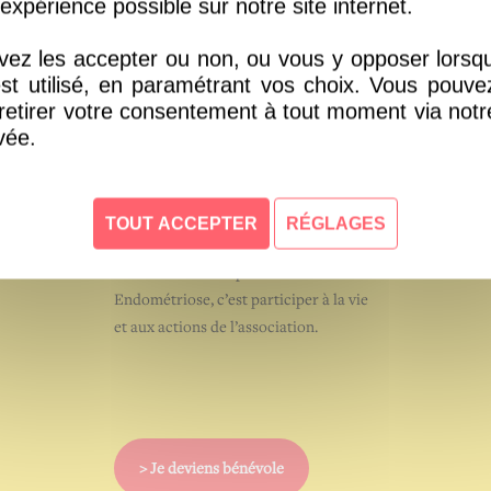
expérience possible sur notre site internet.
ez les accepter ou non, ou vous y opposer lorsque
est utilisé, en paramétrant vos choix. Vous pouv
 retirer votre consentement à tout moment via notre
vée.
Devenir
bénévole
TOUT ACCEPTER
RÉGLAGES
Devenir bénévole pour Info-
Endométriose, c’est participer à la vie
et aux actions de l’association.
> Je deviens bénévole