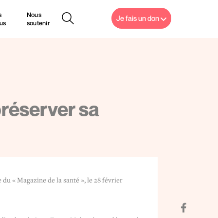
s
Nous
Je fais un don
us
soutenir
réserver sa
du « Magazine de la santé », le 28 février