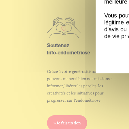
meilleure 
Vous pouv
légitime 
d’avis ou
de vie pri
Soutenez
Info-endométriose
Grâce à votre générosité nous
pouvons mener à bien nos missions :
informer, libérer les paroles, les
créativités et les initiatives pour
progresser sur l’endométriose.
> Je fais un don