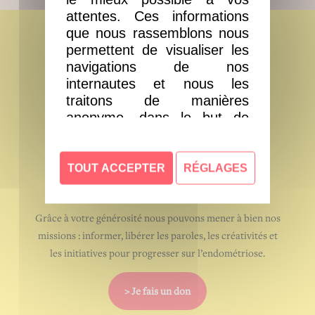
attentes. Ces informations
que nous rassemblons nous
Vous souhaitez
permettent de visualiser les
nous aider
?
navigations de nos
internautes et nous les
traitons de manières
anonyme, dans le but de
vous offrir la meilleure
expérience possible sur
notre site internet.
TOUT ACCEPTER
RÉGLAGES
Soutenez
Info-endométriose
Vous pouvez les accepter ou
non, ou vous y opposer
Grâce à votre générosité nous pouvons mener à bien nos
lorsque l’intérêt légitime est
missions : informer, libérer les paroles, les créativités et
utilisé, en paramétrant vos
les initiatives pour progresser sur l’endométriose.
choix. Vous pouvez changer
d’avis ou retirer votre
> Je fais un don
consentement à tout