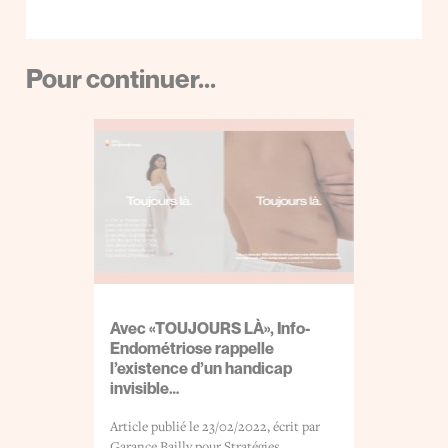
Pour continuer...
Avec «TOUJOURS LÀ», Info-
Lance
Endométriose rappelle
natio
l’existence d’un handicap
l’en
invisible…
tait
Toute 
 »,
Article publié le 23/02/2022, écrit par
mobili
Garance Bailly pour Stratégies.
straté