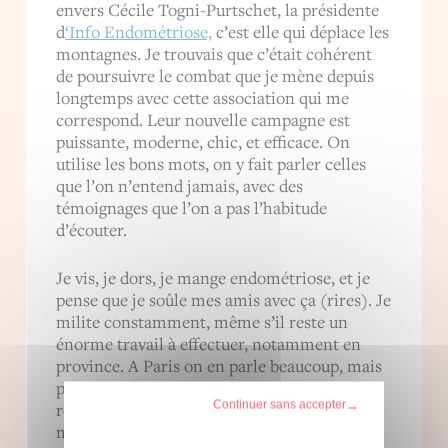
envers Cécile Togni-Purtschet, la présidente
d
‘Info Endométriose,
c’est elle qui déplace les
montagnes. Je trouvais que c’était cohérent
de poursuivre le combat que je mène depuis
longtemps avec cette association qui me
correspond. Leur nouvelle campagne est
puissante, moderne, chic, et efficace. On
utilise les bons mots, on y fait parler celles
que l’on n’entend jamais, avec des
témoignages que l’on a pas l’habitude
d’écouter.
Je vis, je dors, je mange endométriose, et je
pense que je soûle mes amis avec ça (rires). Je
milite constamment, même s’il reste un
énorme travail à effectuer, notamment en
province. A Paris on en parle beaucoup, mais
par exemple en Bretagne, où je vais
Continuer sans accepter
régulièrement, il y a une certaine
méconnaissance de la maladie. Il faut aller