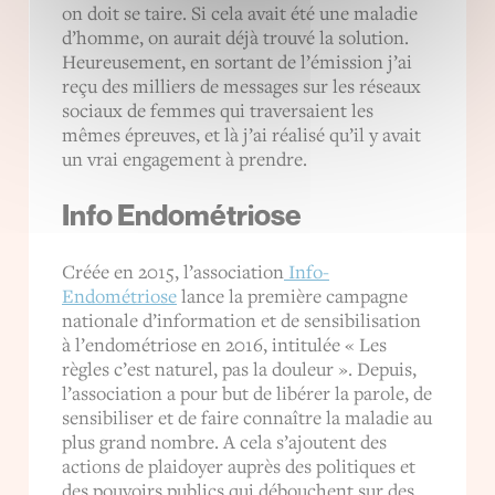
on doit se taire. Si cela avait été une maladie
lorsque l’intérêt légitime est
d’homme, on aurait déjà trouvé la solution.
utilisé, en paramétrant vos
Heureusement, en sortant de l’émission j’ai
choix. Vous pouvez changer
reçu des milliers de messages sur les réseaux
d’avis ou retirer votre
sociaux de femmes qui traversaient les
consentement à tout
mêmes épreuves, et là j’ai réalisé qu’il y avait
un vrai engagement à prendre.
moment via notre politique
de vie privée.
Info Endométriose
Créée en 2015, l’association
Info-
Endométriose
lance la première campagne
nationale d’information et de sensibilisation
à l’endométriose en 2016, intitulée « Les
règles c’est naturel, pas la douleur ». Depuis,
l’association a pour but de libérer la parole, de
sensibiliser et de faire connaître la maladie au
plus grand nombre. A cela s’ajoutent des
actions de plaidoyer auprès des politiques et
des pouvoirs publics qui débouchent sur des