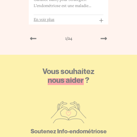
L’endométriose est une maladie…
+
En voi
+
En voir plus
1
/24
Vous souhaitez
nous aider
?
Soutenez
Info-endométriose